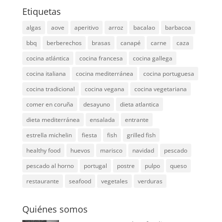
Etiquetas
algas
aove
aperitivo
arroz
bacalao
barbacoa
bbq
berberechos
brasas
canapé
carne
caza
cocina atlántica
cocina francesa
cocina gallega
cocina italiana
cocina mediterránea
cocina portuguesa
cocina tradicional
cocina vegana
cocina vegetariana
comer en coruña
desayuno
dieta atlantica
dieta mediterránea
ensalada
entrante
estrella michelin
fiesta
fish
grilled fish
healthy food
huevos
marisco
navidad
pescado
pescado al horno
portugal
postre
pulpo
queso
restaurante
seafood
vegetales
verduras
Quiénes somos