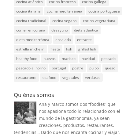
cocina atlántica
cocina francesa
cocina gallega
cocina italiana
cocina mediterránea
cocina portuguesa
cocina tradicional
cocina vegana
cocina vegetariana
comer en coruña
desayuno
dieta atlantica
dieta mediterránea
ensalada
entrante
estrella michelin
fiesta
fish
grilled fish
healthy food
huevos
marisco
navidad
pescado
pescado al horno
portugal
postre
pulpo
queso
restaurante
seafood
vegetales
verduras
Quiénes somos
Ana y Marco somos dos “foodies” que
nos apasiona todo lo relacionado con el
mundo de la gastronomía, ya sean
creaciones, productos, restaurantes,
tendencias… Dado que nos encanta cocinar y viajar,