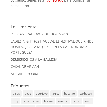
Lo siento, debes estar
conectado
para publicar un
comentario.
Lo + reciente
PODCAST RADIOVOZ DEL 16/07/2026
LADIES NIGHT FEST. VUELVE EL FESTIVAL QUE RINDE
HOMENAJE A LA MUJERES EN LA GASTRONOMÍA
PORTUGUESA
BERBERECHOS A LA GALLEGA
CASAL DE ARMÁN
ALEGAL – D’OBRA
Etiquetas
algas
aove
aperitivo
arroz
bacalao
barbacoa
bbq
berberechos
brasas
canapé
carne
caza