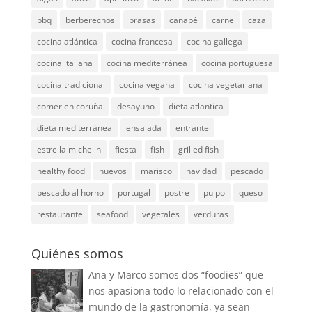
bbq
berberechos
brasas
canapé
carne
caza
cocina atlántica
cocina francesa
cocina gallega
cocina italiana
cocina mediterránea
cocina portuguesa
cocina tradicional
cocina vegana
cocina vegetariana
comer en coruña
desayuno
dieta atlantica
dieta mediterránea
ensalada
entrante
estrella michelin
fiesta
fish
grilled fish
healthy food
huevos
marisco
navidad
pescado
pescado al horno
portugal
postre
pulpo
queso
restaurante
seafood
vegetales
verduras
Quiénes somos
Ana y Marco somos dos “foodies” que
nos apasiona todo lo relacionado con el
mundo de la gastronomía, ya sean