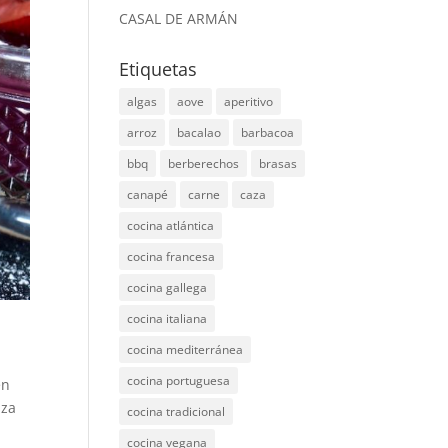
CASAL DE ARMÁN
Etiquetas
algas
aove
aperitivo
arroz
bacalao
barbacoa
bbq
berberechos
brasas
canapé
carne
caza
cocina atlántica
cocina francesa
cocina gallega
cocina italiana
cocina mediterránea
cocina portuguesa
en
aza
cocina tradicional
cocina vegana