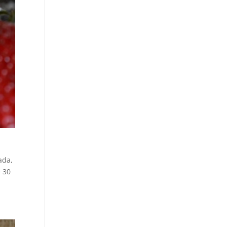
ada,
e 30