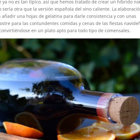
e ya no es tan típico, así que hemos tratado de crear un híbrido no
o sería otra que la versión española del vino caliente. La elaboraci
a añadir una hojas de gelatina para darle consistencia y con unas
postre para las contundentes comidas y cenas de las fiestas navide
ol convirtiéndose en un plato apto para todo tipo de comensales.