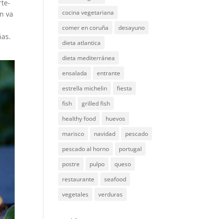
rte-
cocina vegetariana
ón va
comer en coruña
desayuno
ñas.
dieta atlantica
dieta mediterránea
ensalada
entrante
estrella michelin
fiesta
fish
grilled fish
healthy food
huevos
marisco
navidad
pescado
pescado al horno
portugal
postre
pulpo
queso
restaurante
seafood
vegetales
verduras