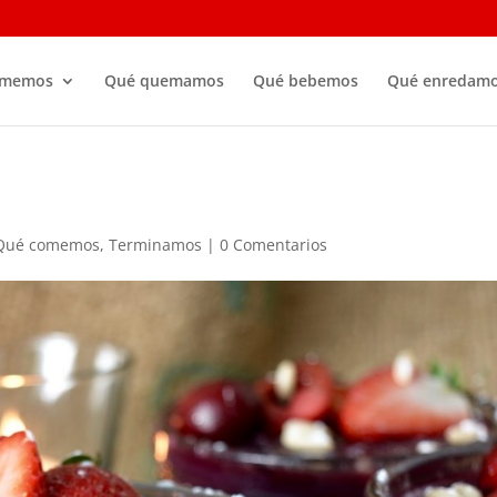
omemos
Qué quemamos
Qué bebemos
Qué enredam
Qué comemos
,
Terminamos
|
0 Comentarios