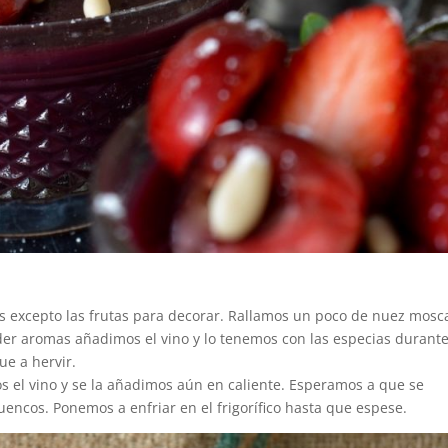
s excepto las frutas para decorar. Rallamos un poco de nuez mosc
r aromas añadimos el vino y lo tenemos con las especias durant
ue a hervir.
 el vino y se la añadimos aún en caliente. Esperamos a que se
uencos. Ponemos a enfriar en el frigorífico hasta que espese.