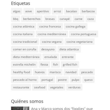
Etiquetas
algas
aove
aperitivo
arroz
bacalao
barbacoa
bbq
berberechos
brasas
canapé
carne
caza
cocina atlántica
cocina francesa
cocina gallega
cocina italiana
cocina mediterránea
cocina portuguesa
cocina tradicional
cocina vegana
cocina vegetariana
comer en coruña
desayuno
dieta atlantica
dieta mediterránea
ensalada
entrante
estrella michelin
fiesta
fish
grilled fish
healthy food
huevos
marisco
navidad
pescado
pescado al horno
portugal
postre
pulpo
queso
restaurante
seafood
vegetales
verduras
Quiénes somos
Ana y Marco somos dos “foodies” que