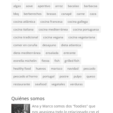
algas
aove
aperitivo
arroz
bacalao
barbacoa
bbq
berberechos
brasas
canapé
carne
caza
cocina atlántica
cocina francesa
cocina gallega
cocina italiana
cocina mediterránea
cocina portuguesa
cocina tradicional
cocina vegana
cocina vegetariana
comer en coruña
desayuno
dieta atlantica
dieta mediterránea
ensalada
entrante
estrella michelin
fiesta
fish
grilled fish
healthy food
huevos
marisco
navidad
pescado
pescado al horno
portugal
postre
pulpo
queso
restaurante
seafood
vegetales
verduras
Quiénes somos
Ana y Marco somos dos “foodies” que
nos apasiona todo lo relacionado con el