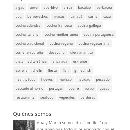
algas
aove
aperitivo
arroz
bacalao
barbacoa
bbq
berberechos
brasas
canapé
carne
caza
cocina atlántica
cocina francesa
cocina gallega
cocina italiana
cocina mediterránea
cocina portuguesa
cocina tradicional
cocina vegana
cocina vegetariana
comer en coruña
desayuno
dieta atlantica
dieta mediterránea
ensalada
entrante
estrella michelin
fiesta
fish
grilled fish
healthy food
huevos
marisco
navidad
pescado
pescado al horno
portugal
postre
pulpo
queso
restaurante
seafood
vegetales
verduras
Quiénes somos
Ana y Marco somos dos “foodies” que
nos apasiona todo lo relacionado con el