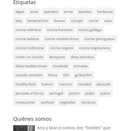
Etiquetas
algas
aove
aperitivo
arroz
bacalao
barbacoa
bbq
berberechos
brasas
canapé
carne
caza
cocina atlántica
cocina francesa
cocina gallega
cocina italiana
cocina mediterránea
cocina portuguesa
cocina tradicional
cocina vegana
cocina vegetariana
comer en coruña
desayuno
dieta atlantica
dieta mediterránea
ensalada
entrante
estrella michelin
fiesta
fish
grilled fish
healthy food
huevos
marisco
navidad
pescado
pescado al horno
portugal
postre
pulpo
queso
restaurante
seafood
vegetales
verduras
Quiénes somos
Ana y Marco somos dos “foodies” que