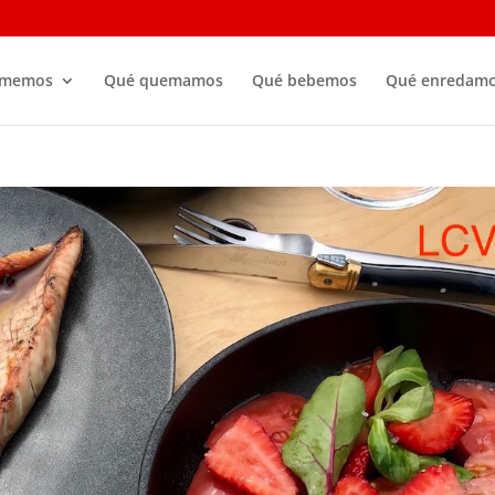
omemos
Qué quemamos
Qué bebemos
Qué enredam