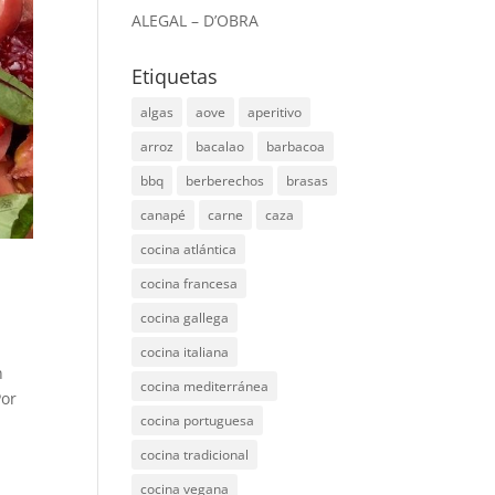
ALEGAL – D’OBRA
Etiquetas
algas
aove
aperitivo
arroz
bacalao
barbacoa
bbq
berberechos
brasas
canapé
carne
caza
cocina atlántica
cocina francesa
cocina gallega
cocina italiana
n
cocina mediterránea
Por
cocina portuguesa
cocina tradicional
cocina vegana