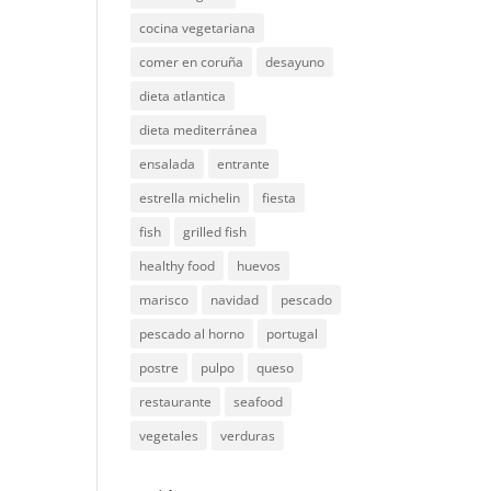
cocina vegetariana
comer en coruña
desayuno
dieta atlantica
dieta mediterránea
ensalada
entrante
estrella michelin
fiesta
fish
grilled fish
healthy food
huevos
marisco
navidad
pescado
pescado al horno
portugal
postre
pulpo
queso
restaurante
seafood
vegetales
verduras