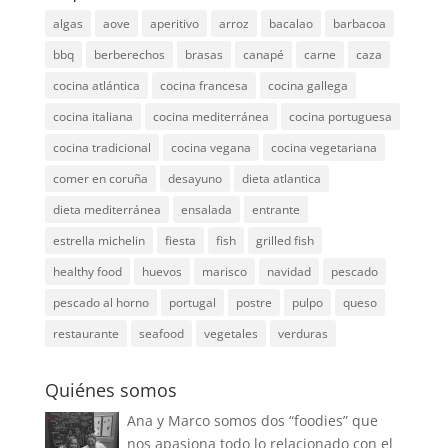
algas
aove
aperitivo
arroz
bacalao
barbacoa
bbq
berberechos
brasas
canapé
carne
caza
cocina atlántica
cocina francesa
cocina gallega
cocina italiana
cocina mediterránea
cocina portuguesa
cocina tradicional
cocina vegana
cocina vegetariana
comer en coruña
desayuno
dieta atlantica
dieta mediterránea
ensalada
entrante
estrella michelin
fiesta
fish
grilled fish
healthy food
huevos
marisco
navidad
pescado
pescado al horno
portugal
postre
pulpo
queso
restaurante
seafood
vegetales
verduras
Quiénes somos
Ana y Marco somos dos “foodies” que
nos apasiona todo lo relacionado con el