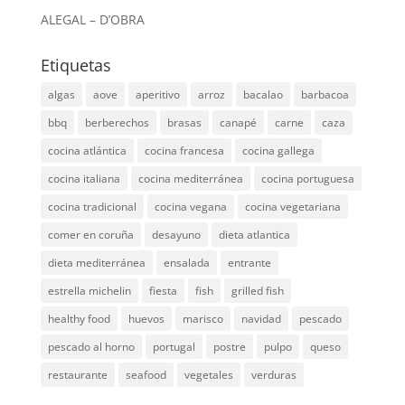
ALEGAL – D’OBRA
Etiquetas
algas
aove
aperitivo
arroz
bacalao
barbacoa
bbq
berberechos
brasas
canapé
carne
caza
cocina atlántica
cocina francesa
cocina gallega
cocina italiana
cocina mediterránea
cocina portuguesa
cocina tradicional
cocina vegana
cocina vegetariana
comer en coruña
desayuno
dieta atlantica
dieta mediterránea
ensalada
entrante
estrella michelin
fiesta
fish
grilled fish
healthy food
huevos
marisco
navidad
pescado
pescado al horno
portugal
postre
pulpo
queso
restaurante
seafood
vegetales
verduras