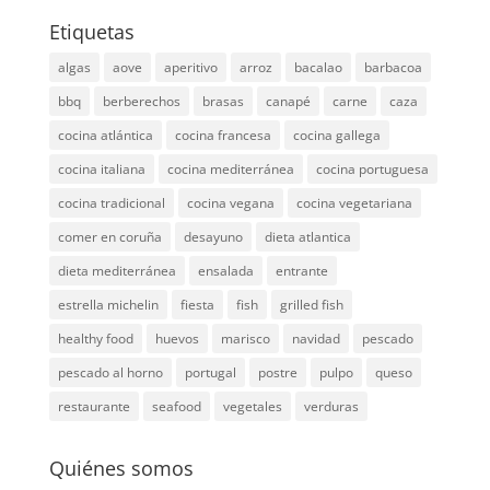
Etiquetas
algas
aove
aperitivo
arroz
bacalao
barbacoa
bbq
berberechos
brasas
canapé
carne
caza
cocina atlántica
cocina francesa
cocina gallega
cocina italiana
cocina mediterránea
cocina portuguesa
cocina tradicional
cocina vegana
cocina vegetariana
comer en coruña
desayuno
dieta atlantica
dieta mediterránea
ensalada
entrante
estrella michelin
fiesta
fish
grilled fish
healthy food
huevos
marisco
navidad
pescado
pescado al horno
portugal
postre
pulpo
queso
restaurante
seafood
vegetales
verduras
Quiénes somos