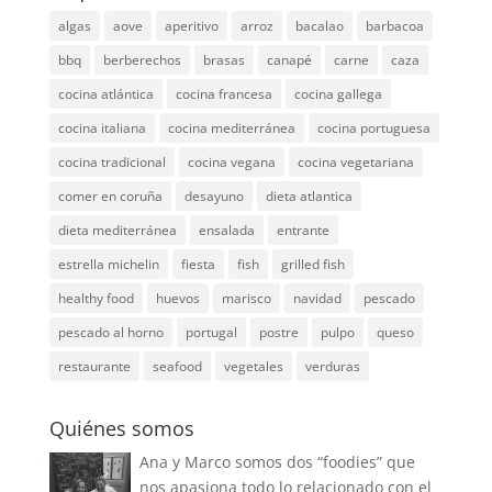
algas
aove
aperitivo
arroz
bacalao
barbacoa
bbq
berberechos
brasas
canapé
carne
caza
cocina atlántica
cocina francesa
cocina gallega
cocina italiana
cocina mediterránea
cocina portuguesa
cocina tradicional
cocina vegana
cocina vegetariana
comer en coruña
desayuno
dieta atlantica
dieta mediterránea
ensalada
entrante
estrella michelin
fiesta
fish
grilled fish
healthy food
huevos
marisco
navidad
pescado
pescado al horno
portugal
postre
pulpo
queso
restaurante
seafood
vegetales
verduras
Quiénes somos
Ana y Marco somos dos “foodies” que
nos apasiona todo lo relacionado con el