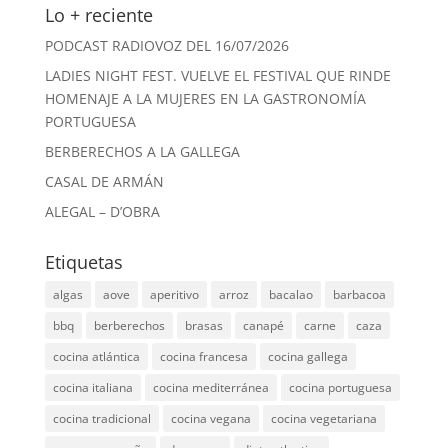
Lo + reciente
PODCAST RADIOVOZ DEL 16/07/2026
LADIES NIGHT FEST. VUELVE EL FESTIVAL QUE RINDE
HOMENAJE A LA MUJERES EN LA GASTRONOMÍA
PORTUGUESA
BERBERECHOS A LA GALLEGA
CASAL DE ARMÁN
ALEGAL – D’OBRA
Etiquetas
algas
aove
aperitivo
arroz
bacalao
barbacoa
bbq
berberechos
brasas
canapé
carne
caza
cocina atlántica
cocina francesa
cocina gallega
cocina italiana
cocina mediterránea
cocina portuguesa
cocina tradicional
cocina vegana
cocina vegetariana