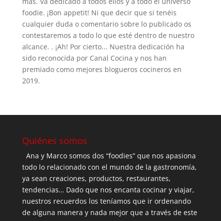
más. Va dedicado a todos ellos y a todo el universo
foodie. ¡Bon appetit! Ni que decir que si tenéis
cualquier duda o comentario sobre lo publicado os
contestaremos a todo lo que esté dentro de nuestro
alcance. . ¡Ah! Por cierto... Nuestra dedicación ha
sido reconocida por Canal Cocina y nos han
premiado como mejores blogueros cocineros en
2019.
Quiénes somos
Ana y Marco somos dos “foodies” que nos apasiona
todo lo relacionado con el mundo de la gastronomía,
ya sean creaciones, productos, restaurantes,
tendencias… Dado que nos encanta cocinar y viajar,
nuestros recuerdos los teníamos que ir ordenando
de alguna manera y nada mejor que a través de este