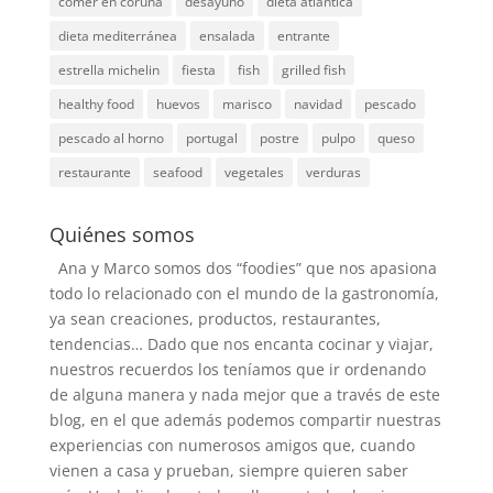
comer en coruña
desayuno
dieta atlantica
dieta mediterránea
ensalada
entrante
estrella michelin
fiesta
fish
grilled fish
healthy food
huevos
marisco
navidad
pescado
pescado al horno
portugal
postre
pulpo
queso
restaurante
seafood
vegetales
verduras
Quiénes somos
Ana y Marco somos dos “foodies” que nos apasiona
todo lo relacionado con el mundo de la gastronomía,
ya sean creaciones, productos, restaurantes,
tendencias… Dado que nos encanta cocinar y viajar,
nuestros recuerdos los teníamos que ir ordenando
de alguna manera y nada mejor que a través de este
blog, en el que además podemos compartir nuestras
experiencias con numerosos amigos que, cuando
vienen a casa y prueban, siempre quieren saber