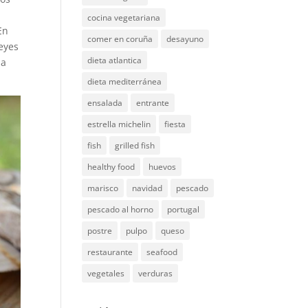
cocina vegetariana
En
comer en coruña
desayuno
eyes
dieta atlantica
la
dieta mediterránea
ensalada
entrante
estrella michelin
fiesta
fish
grilled fish
healthy food
huevos
marisco
navidad
pescado
pescado al horno
portugal
postre
pulpo
queso
restaurante
seafood
vegetales
verduras