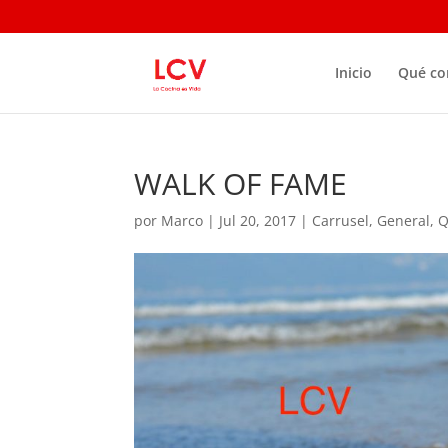
Inicio
Qué c
WALK OF FAME
por
Marco
|
Jul 20, 2017
|
Carrusel
,
General
,
Q