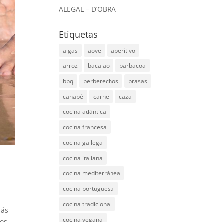
ALEGAL – D’OBRA
Etiquetas
algas
aove
aperitivo
arroz
bacalao
barbacoa
bbq
berberechos
brasas
canapé
carne
caza
cocina atlántica
cocina francesa
cocina gallega
cocina italiana
cocina mediterránea
cocina portuguesa
cocina tradicional
más
cocina vegana
mos