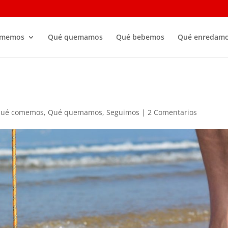
omemos
Qué quemamos
Qué bebemos
Qué enredam
ué comemos
,
Qué quemamos
,
Seguimos
|
2 Comentarios