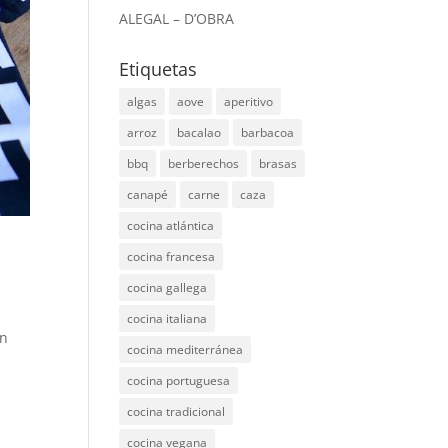
ALEGAL – D’OBRA
Etiquetas
algas
aove
aperitivo
arroz
bacalao
barbacoa
bbq
berberechos
brasas
canapé
carne
caza
cocina atlántica
cocina francesa
cocina gallega
cocina italiana
en
cocina mediterránea
cocina portuguesa
cocina tradicional
cocina vegana