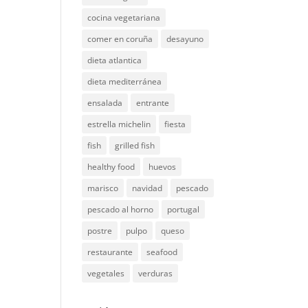
cocina vegetariana
comer en coruña
desayuno
dieta atlantica
dieta mediterránea
ensalada
entrante
estrella michelin
fiesta
fish
grilled fish
healthy food
huevos
marisco
navidad
pescado
pescado al horno
portugal
postre
pulpo
queso
restaurante
seafood
vegetales
verduras