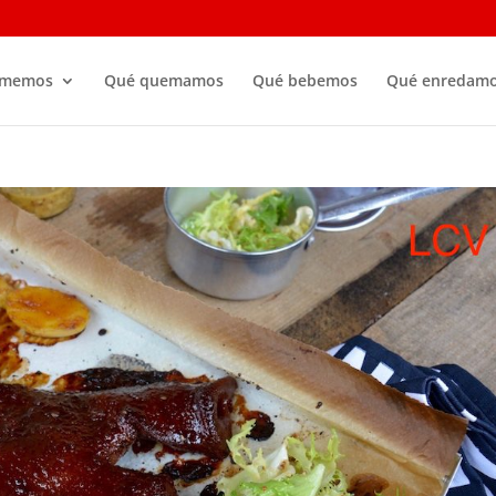
omemos
Qué quemamos
Qué bebemos
Qué enredam