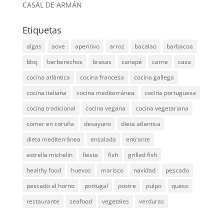
CASAL DE ARMÁN
Etiquetas
algas
aove
aperitivo
arroz
bacalao
barbacoa
bbq
berberechos
brasas
canapé
carne
caza
cocina atlántica
cocina francesa
cocina gallega
cocina italiana
cocina mediterránea
cocina portuguesa
cocina tradicional
cocina vegana
cocina vegetariana
comer en coruña
desayuno
dieta atlantica
dieta mediterránea
ensalada
entrante
estrella michelin
fiesta
fish
grilled fish
healthy food
huevos
marisco
navidad
pescado
pescado al horno
portugal
postre
pulpo
queso
restaurante
seafood
vegetales
verduras