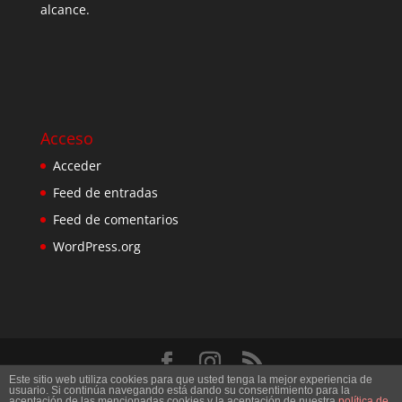
alcance.
Acceso
Acceder
Feed de entradas
Feed de comentarios
WordPress.org
Este sitio web utiliza cookies para que usted tenga la mejor experiencia de
Diseñado por
Elegant Themes
| Desarrollado por
usuario. Si continúa navegando está dando su consentimiento para la
aceptación de las mencionadas cookies y la aceptación de nuestra
política de