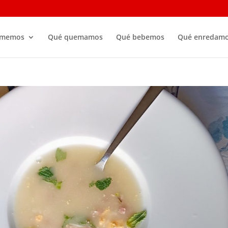
omemos
Qué quemamos
Qué bebemos
Qué enredam