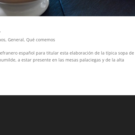
A
mos
,
General
,
Qué comemos
franero español para titular esta elaboración de la típica sopa de
humilde, a estar presente en las mesas palaciegas y de la alta