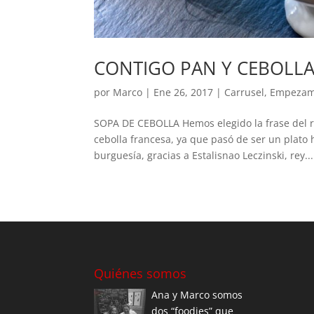
CONTIGO PAN Y CEBOLL
por
Marco
|
Ene 26, 2017
|
Carrusel
,
Empeza
SOPA DE CEBOLLA Hemos elegido la frase del re
cebolla francesa, ya que pasó de ser un plato 
burguesía, gracias a Estalisnao Leczinski, rey...
Quiénes somos
Ana y Marco somos
dos “foodies” que