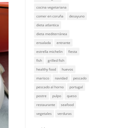
cocina vegetariana
comer en coruña
desayuno
dieta atlantica
dieta mediterránea
ensalada
entrante
estrella michelin
fiesta
fish
grilled fish
healthy food
huevos
marisco
navidad
pescado
pescado al horno
portugal
postre
pulpo
queso
restaurante
seafood
vegetales
verduras