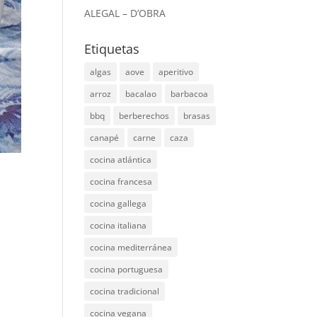
ALEGAL – D’OBRA
Etiquetas
algas
aove
aperitivo
arroz
bacalao
barbacoa
bbq
berberechos
brasas
canapé
carne
caza
cocina atlántica
cocina francesa
cocina gallega
cocina italiana
cocina mediterránea
cocina portuguesa
cocina tradicional
cocina vegana