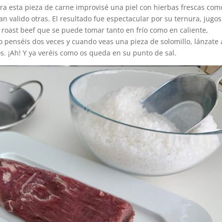
ara esta pieza de carne improvisé una piel con hierbas frescas com
n valido otras. El resultado fue espectacular por su ternura, jugo
 roast beef que se puede tomar tanto en frío como en caliente,
o penséis dos veces y cuando veas una pieza de solomillo, lánzate 
dos. ¡Ah! Y ya veréis como os queda en su punto de sal.