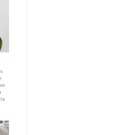
as
e
con
a
cla
l