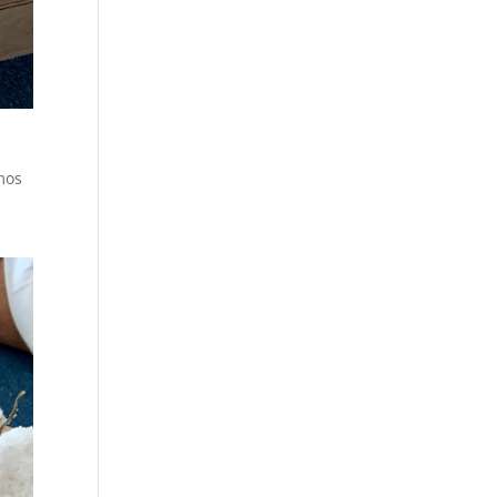
mos
a