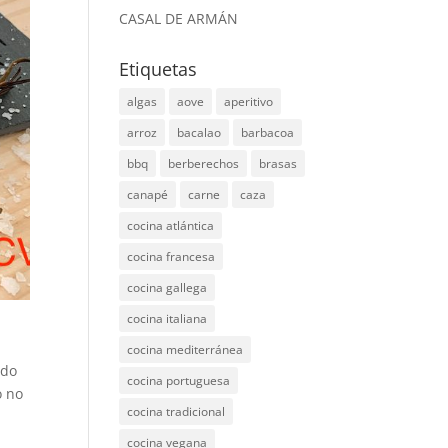
CASAL DE ARMÁN
Etiquetas
algas
aove
aperitivo
arroz
bacalao
barbacoa
bbq
berberechos
brasas
canapé
carne
caza
cocina atlántica
cocina francesa
cocina gallega
cocina italiana
cocina mediterránea
ndo
cocina portuguesa
o no
cocina tradicional
cocina vegana