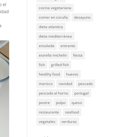
o el
cocina vegetariana
sidad
comer en coruña
desayuno
a
dieta atlantica
dieta mediterránea
ensalada
entrante
estrella michelin
fiesta
fish
grilled fish
healthy food
huevos
marisco
navidad
pescado
pescado al horno
portugal
postre
pulpo
queso
restaurante
seafood
vegetales
verduras