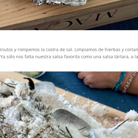
inutos y rompemos la costra de sal. Limpiamos de hierbas y corta
 Ya sólo nos falta nuestra salsa favorita como una salsa tártara, a l