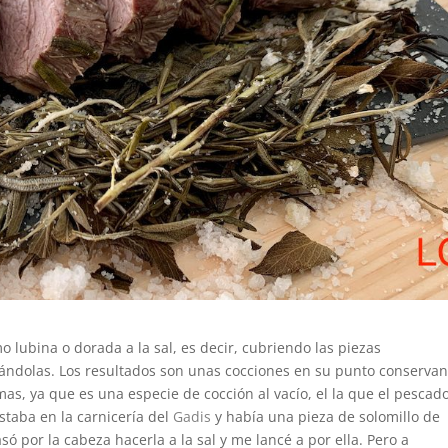
ubina o dorada a la sal, es decir, cubriendo las piezas
ándolas. Los resultados son unas cocciones en su punto conserva
mas, ya que es una especie de cocción al vacío, el la que el pescad
staba en la carnicería del
Gadis
y había una pieza de solomillo de
ó por la cabeza hacerla a la sal y me lancé a por ella. Pero a