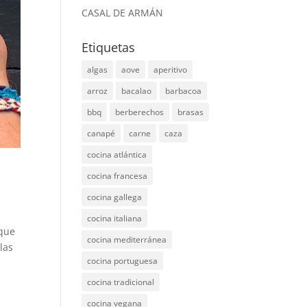
CASAL DE ARMÁN
Etiquetas
algas
aove
aperitivo
arroz
bacalao
barbacoa
bbq
berberechos
brasas
canapé
carne
caza
cocina atlántica
cocina francesa
cocina gallega
cocina italiana
 que
cocina mediterránea
las
cocina portuguesa
cocina tradicional
cocina vegana