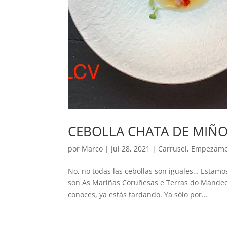
CEBOLLA CHATA DE MIÑO
por
Marco
|
Jul 28, 2021
|
Carrusel
,
Empezam
No, no todas las cebollas son iguales… Estamo
son As Mariñas Coruñesas e Terras do Mandeo.
conoces, ya estás tardando. Ya sólo por...