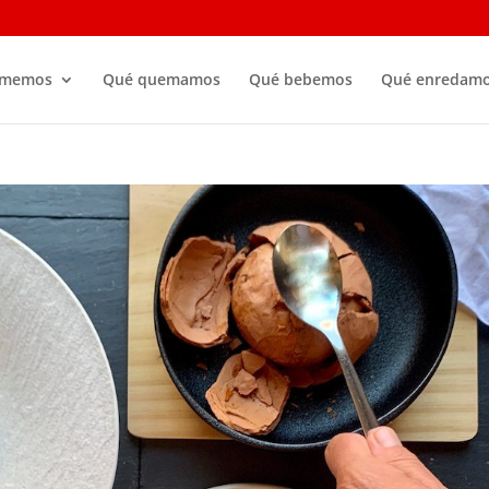
omemos
Qué quemamos
Qué bebemos
Qué enredam