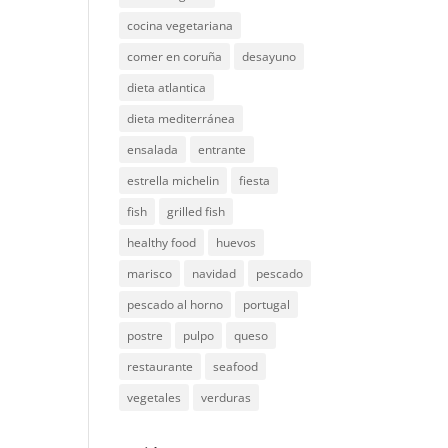
cocina vegetariana
comer en coruña
desayuno
dieta atlantica
dieta mediterránea
ensalada
entrante
estrella michelin
fiesta
fish
grilled fish
healthy food
huevos
marisco
navidad
pescado
pescado al horno
portugal
postre
pulpo
queso
restaurante
seafood
vegetales
verduras