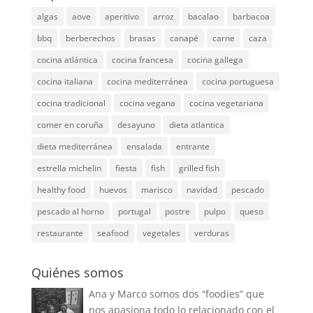
algas
aove
aperitivo
arroz
bacalao
barbacoa
bbq
berberechos
brasas
canapé
carne
caza
cocina atlántica
cocina francesa
cocina gallega
cocina italiana
cocina mediterránea
cocina portuguesa
cocina tradicional
cocina vegana
cocina vegetariana
comer en coruña
desayuno
dieta atlantica
dieta mediterránea
ensalada
entrante
estrella michelin
fiesta
fish
grilled fish
healthy food
huevos
marisco
navidad
pescado
pescado al horno
portugal
postre
pulpo
queso
restaurante
seafood
vegetales
verduras
Quiénes somos
Ana y Marco somos dos “foodies” que
nos apasiona todo lo relacionado con el