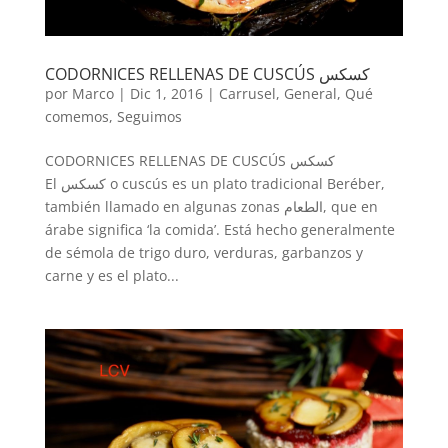
CODORNICES RELLENAS DE CUSCÚS كسكس
por
Marco
|
Dic 1, 2016
|
Carrusel
,
General
,
Qué
comemos
,
Seguimos
CODORNICES RELLENAS DE CUSCÚS كسكس
El كسكس o cuscús es un plato tradicional Beréber,
también llamado en algunas zonas الطعام, que en
árabe significa ‘la comida’. Está hecho generalmente
de sémola de trigo duro, verduras, garbanzos y
carne y es el plato...