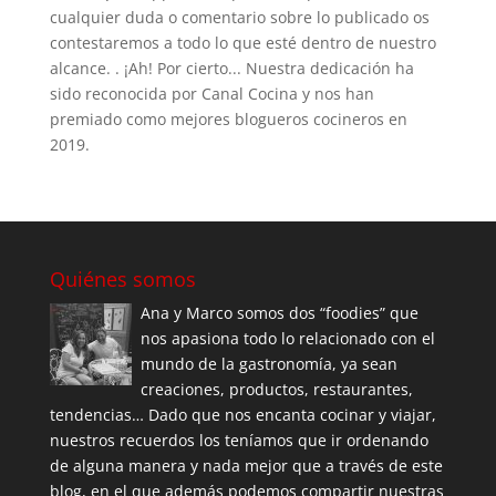
cualquier duda o comentario sobre lo publicado os
contestaremos a todo lo que esté dentro de nuestro
alcance. . ¡Ah! Por cierto... Nuestra dedicación ha
sido reconocida por Canal Cocina y nos han
premiado como mejores blogueros cocineros en
2019.
Quiénes somos
Ana y Marco somos dos “foodies” que
nos apasiona todo lo relacionado con el
mundo de la gastronomía, ya sean
creaciones, productos, restaurantes,
tendencias… Dado que nos encanta cocinar y viajar,
nuestros recuerdos los teníamos que ir ordenando
de alguna manera y nada mejor que a través de este
blog, en el que además podemos compartir nuestras