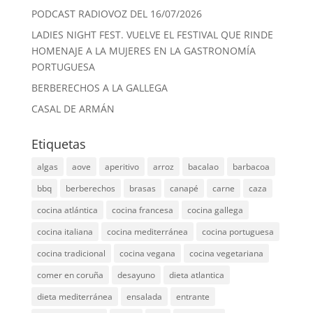
PODCAST RADIOVOZ DEL 16/07/2026
LADIES NIGHT FEST. VUELVE EL FESTIVAL QUE RINDE
HOMENAJE A LA MUJERES EN LA GASTRONOMÍA
PORTUGUESA
BERBERECHOS A LA GALLEGA
CASAL DE ARMÁN
Etiquetas
algas
aove
aperitivo
arroz
bacalao
barbacoa
bbq
berberechos
brasas
canapé
carne
caza
cocina atlántica
cocina francesa
cocina gallega
cocina italiana
cocina mediterránea
cocina portuguesa
cocina tradicional
cocina vegana
cocina vegetariana
comer en coruña
desayuno
dieta atlantica
dieta mediterránea
ensalada
entrante