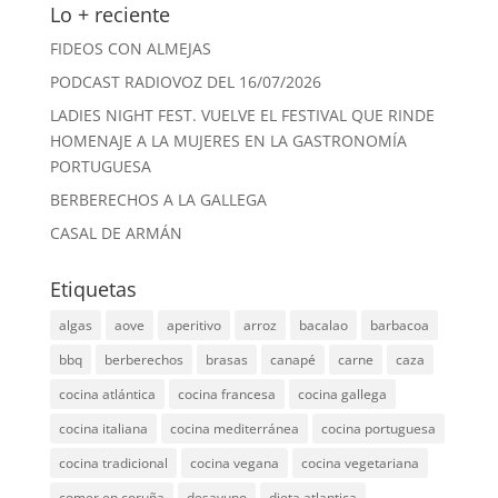
Lo + reciente
FIDEOS CON ALMEJAS
PODCAST RADIOVOZ DEL 16/07/2026
LADIES NIGHT FEST. VUELVE EL FESTIVAL QUE RINDE
HOMENAJE A LA MUJERES EN LA GASTRONOMÍA
PORTUGUESA
BERBERECHOS A LA GALLEGA
CASAL DE ARMÁN
Etiquetas
algas
aove
aperitivo
arroz
bacalao
barbacoa
bbq
berberechos
brasas
canapé
carne
caza
cocina atlántica
cocina francesa
cocina gallega
cocina italiana
cocina mediterránea
cocina portuguesa
cocina tradicional
cocina vegana
cocina vegetariana
comer en coruña
desayuno
dieta atlantica