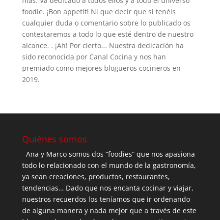
más. Va dedicado a todos ellos y a todo el universo
foodie. ¡Bon appetit! Ni que decir que si tenéis
cualquier duda o comentario sobre lo publicado os
contestaremos a todo lo que esté dentro de nuestro
alcance. . ¡Ah! Por cierto... Nuestra dedicación ha
sido reconocida por Canal Cocina y nos han
premiado como mejores blogueros cocineros en
2019.
Quiénes somos
Ana y Marco somos dos “foodies” que nos apasiona
todo lo relacionado con el mundo de la gastronomía,
ya sean creaciones, productos, restaurantes,
tendencias… Dado que nos encanta cocinar y viajar,
nuestros recuerdos los teníamos que ir ordenando
de alguna manera y nada mejor que a través de este