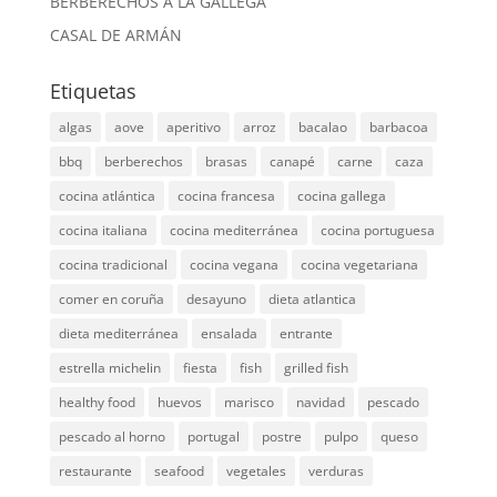
BERBERECHOS A LA GALLEGA
CASAL DE ARMÁN
Etiquetas
algas
aove
aperitivo
arroz
bacalao
barbacoa
bbq
berberechos
brasas
canapé
carne
caza
cocina atlántica
cocina francesa
cocina gallega
cocina italiana
cocina mediterránea
cocina portuguesa
cocina tradicional
cocina vegana
cocina vegetariana
comer en coruña
desayuno
dieta atlantica
dieta mediterránea
ensalada
entrante
estrella michelin
fiesta
fish
grilled fish
healthy food
huevos
marisco
navidad
pescado
pescado al horno
portugal
postre
pulpo
queso
restaurante
seafood
vegetales
verduras