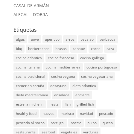
CASAL DE ARMÁN
ALEGAL – D’OBRA
Etiquetas
algas
aove
aperitivo
arroz
bacalao
barbacoa
bbq
berberechos
brasas
canapé
carne
caza
cocina atlántica
cocina francesa
cocina gallega
cocina italiana
cocina mediterránea
cocina portuguesa
cocina tradicional
cocina vegana
cocina vegetariana
comer en coruña
desayuno
dieta atlantica
dieta mediterránea
ensalada
entrante
estrella michelin
fiesta
fish
grilled fish
healthy food
huevos
marisco
navidad
pescado
pescado al horno
portugal
postre
pulpo
queso
restaurante
seafood
vegetales
verduras