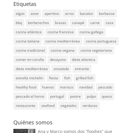
Etiquetas
algas
aove
aperitivo
arroz
bacalao
barbacoa
bbq
berberechos
brasas
canapé
carne
caza
cocina atlántica
cocina francesa
cocina gallega
cocina italiana
cocina mediterránea
cocina portuguesa
cocina tradicional
cocina vegana
cocina vegetariana
comer en coruña
desayuno
dieta atlantica
dieta mediterránea
ensalada
entrante
estrella michelin
fiesta
fish
grilled fish
healthy food
huevos
marisco
navidad
pescado
pescado al horno
portugal
postre
pulpo
queso
restaurante
seafood
vegetales
verduras
Quiénes somos
Ana y Marco somos dos “foodies” que