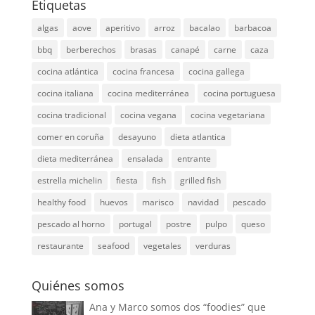
Etiquetas
algas
aove
aperitivo
arroz
bacalao
barbacoa
bbq
berberechos
brasas
canapé
carne
caza
cocina atlántica
cocina francesa
cocina gallega
cocina italiana
cocina mediterránea
cocina portuguesa
cocina tradicional
cocina vegana
cocina vegetariana
comer en coruña
desayuno
dieta atlantica
dieta mediterránea
ensalada
entrante
estrella michelin
fiesta
fish
grilled fish
healthy food
huevos
marisco
navidad
pescado
pescado al horno
portugal
postre
pulpo
queso
restaurante
seafood
vegetales
verduras
Quiénes somos
Ana y Marco somos dos “foodies” que