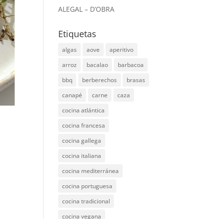
ALEGAL – D’OBRA
Etiquetas
algas
aove
aperitivo
arroz
bacalao
barbacoa
bbq
berberechos
brasas
canapé
carne
caza
cocina atlántica
cocina francesa
cocina gallega
cocina italiana
cocina mediterránea
cocina portuguesa
cocina tradicional
cocina vegana