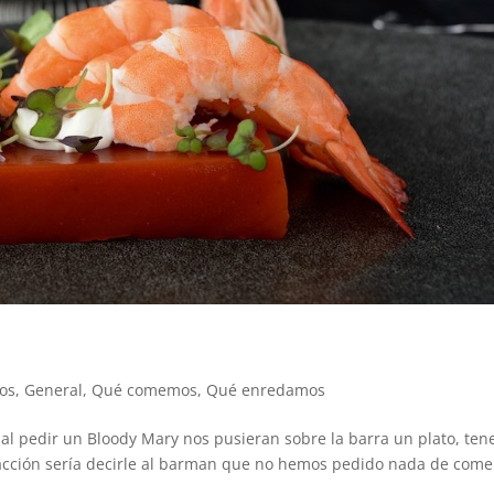
os
,
General
,
Qué comemos
,
Qué enredamos
y al pedir un Bloody Mary nos pusieran sobre la barra un plato, ten
acción sería decirle al barman que no hemos pedido nada de come