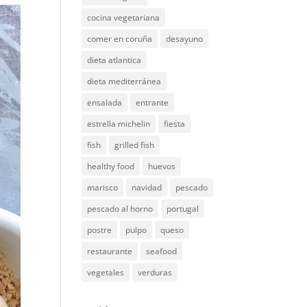
cocina vegetariana
comer en coruña
desayuno
dieta atlantica
dieta mediterránea
ensalada
entrante
estrella michelin
fiesta
fish
grilled fish
healthy food
huevos
marisco
navidad
pescado
pescado al horno
portugal
postre
pulpo
queso
restaurante
seafood
vegetales
verduras