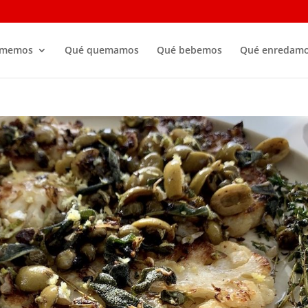
omemos
Qué quemamos
Qué bebemos
Qué enredam