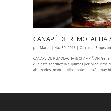
CANAPÉ DE REMOLACHA
por
Marco
|
Nov 30, 2016
|
Carrusel
,
Empeza
CANAPÉ DE REMOLACHA & CHAMPIÑÓN Generalmen
que esta sencillez la suplimos por productos de 
ahumados, mantequillas, patés… están muy bie