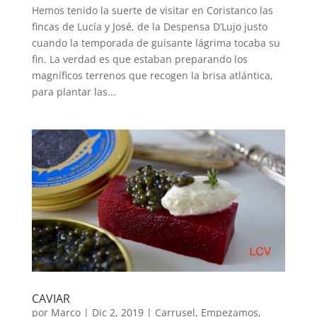
Hemos tenido la suerte de visitar en Coristanco las
fincas de Lucía y José, de la Despensa D’Lujo justo
cuando la temporada de guisante lágrima tocaba su
fin. La verdad es que estaban preparando los
magníficos terrenos que recogen la brisa atlántica,
para plantar las...
CAVIAR
por
Marco
|
Dic 2, 2019
|
Carrusel
,
Empezamos
,