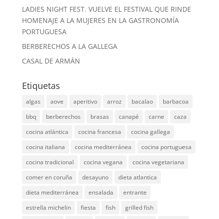
LADIES NIGHT FEST. VUELVE EL FESTIVAL QUE RINDE
HOMENAJE A LA MUJERES EN LA GASTRONOMÍA
PORTUGUESA
BERBERECHOS A LA GALLEGA
CASAL DE ARMÁN
Etiquetas
algas
aove
aperitivo
arroz
bacalao
barbacoa
bbq
berberechos
brasas
canapé
carne
caza
cocina atlántica
cocina francesa
cocina gallega
cocina italiana
cocina mediterránea
cocina portuguesa
cocina tradicional
cocina vegana
cocina vegetariana
comer en coruña
desayuno
dieta atlantica
dieta mediterránea
ensalada
entrante
estrella michelin
fiesta
fish
grilled fish