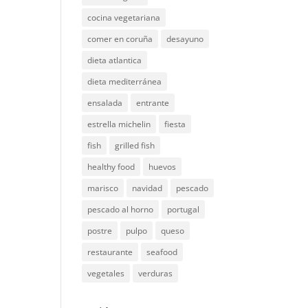
cocina vegetariana
comer en coruña
desayuno
dieta atlantica
dieta mediterránea
ensalada
entrante
estrella michelin
fiesta
fish
grilled fish
healthy food
huevos
marisco
navidad
pescado
pescado al horno
portugal
postre
pulpo
queso
restaurante
seafood
vegetales
verduras