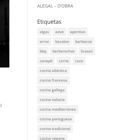
ALEGAL – D’OBRA
Etiquetas
algas
aove
aperitivo
arroz
bacalao
barbacoa
bbq
berberechos
brasas
canapé
carne
caza
cocina atlántica
cocina francesa
cocina gallega
cocina italiana
l
cocina mediterránea
,
cocina portuguesa
cocina tradicional
cocina vegana