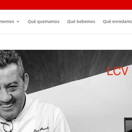
omemos
Qué quemamos
Qué bebemos
Qué enredam