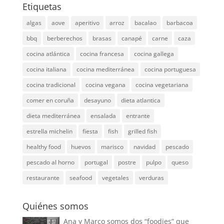
Etiquetas
algas
aove
aperitivo
arroz
bacalao
barbacoa
bbq
berberechos
brasas
canapé
carne
caza
cocina atlántica
cocina francesa
cocina gallega
cocina italiana
cocina mediterránea
cocina portuguesa
cocina tradicional
cocina vegana
cocina vegetariana
comer en coruña
desayuno
dieta atlantica
dieta mediterránea
ensalada
entrante
estrella michelin
fiesta
fish
grilled fish
healthy food
huevos
marisco
navidad
pescado
pescado al horno
portugal
postre
pulpo
queso
restaurante
seafood
vegetales
verduras
Quiénes somos
Ana y Marco somos dos “foodies” que