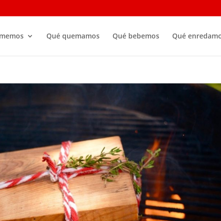
omemos
Qué quemamos
Qué bebemos
Qué enredam