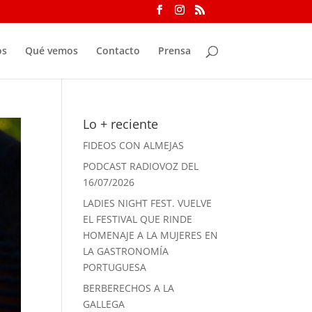
os
Qué vemos
Contacto
Prensa
Lo + reciente
FIDEOS CON ALMEJAS
PODCAST RADIOVOZ DEL
16/07/2026
LADIES NIGHT FEST. VUELVE
EL FESTIVAL QUE RINDE
HOMENAJE A LA MUJERES EN
LA GASTRONOMÍA
PORTUGUESA
BERBERECHOS A LA
GALLEGA