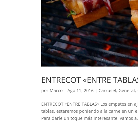
ENTRECOT «ENTRE TABLA
por
Marco
|
Ago 11, 2016
|
Carrusel
,
General
,
ENTRECOT «ENTRE TABLAS» Los empates en ajed
tablas, estaremos poniendo a la carne en un e
Para darle un toque más interesante, vamos a.