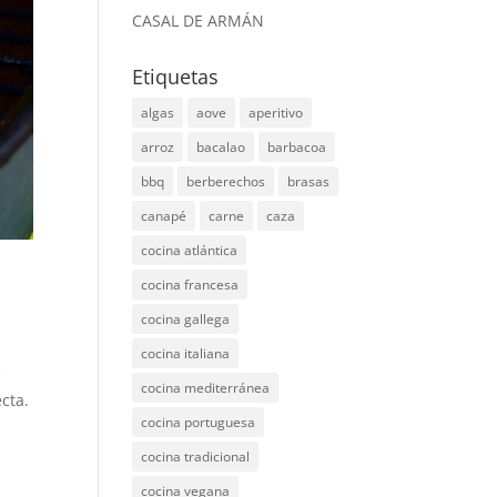
CASAL DE ARMÁN
Etiquetas
algas
aove
aperitivo
arroz
bacalao
barbacoa
bbq
berberechos
brasas
canapé
carne
caza
cocina atlántica
cocina francesa
cocina gallega
cocina italiana
e
cocina mediterránea
cta.
cocina portuguesa
cocina tradicional
cocina vegana