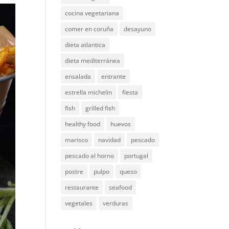
cocina vegetariana
comer en coruña
desayuno
dieta atlantica
dieta mediterránea
ensalada
entrante
estrella michelin
fiesta
fish
grilled fish
healthy food
huevos
marisco
navidad
pescado
pescado al horno
portugal
postre
pulpo
queso
restaurante
seafood
vegetales
verduras