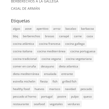
BERBERECHOS A LA GALLEGA
CASAL DE ARMÁN
Etiquetas
algas
aove
aperitivo
arroz
bacalao
barbacoa
bbq
berberechos
brasas
canapé
carne
caza
cocina atlántica
cocina francesa
cocina gallega
cocina italiana
cocina mediterránea
cocina portuguesa
cocina tradicional
cocina vegana
cocina vegetariana
comer en coruña
desayuno
dieta atlantica
dieta mediterránea
ensalada
entrante
estrella michelin
fiesta
fish
grilled fish
healthy food
huevos
marisco
navidad
pescado
pescado al horno
portugal
postre
pulpo
queso
restaurante
seafood
vegetales
verduras