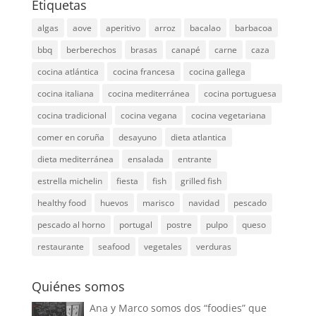
Etiquetas
algas
aove
aperitivo
arroz
bacalao
barbacoa
bbq
berberechos
brasas
canapé
carne
caza
cocina atlántica
cocina francesa
cocina gallega
cocina italiana
cocina mediterránea
cocina portuguesa
cocina tradicional
cocina vegana
cocina vegetariana
comer en coruña
desayuno
dieta atlantica
dieta mediterránea
ensalada
entrante
estrella michelin
fiesta
fish
grilled fish
healthy food
huevos
marisco
navidad
pescado
pescado al horno
portugal
postre
pulpo
queso
restaurante
seafood
vegetales
verduras
Quiénes somos
Ana y Marco somos dos “foodies” que