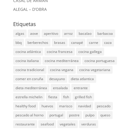
CASAL DE ARMÁN
ALEGAL – D’OBRA
Etiquetas
algas
aove
aperitivo
arroz
bacalao
barbacoa
bbq
berberechos
brasas
canapé
carne
caza
cocina atlántica
cocina francesa
cocina gallega
cocina italiana
cocina mediterránea
cocina portuguesa
cocina tradicional
cocina vegana
cocina vegetariana
comer en coruña
desayuno
dieta atlantica
dieta mediterránea
ensalada
entrante
estrella michelin
fiesta
fish
grilled fish
healthy food
huevos
marisco
navidad
pescado
pescado al horno
portugal
postre
pulpo
queso
restaurante
seafood
vegetales
verduras