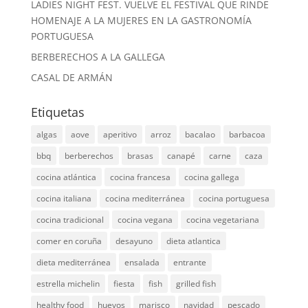
LADIES NIGHT FEST. VUELVE EL FESTIVAL QUE RINDE
HOMENAJE A LA MUJERES EN LA GASTRONOMÍA
PORTUGUESA
BERBERECHOS A LA GALLEGA
CASAL DE ARMÁN
Etiquetas
algas
aove
aperitivo
arroz
bacalao
barbacoa
bbq
berberechos
brasas
canapé
carne
caza
cocina atlántica
cocina francesa
cocina gallega
cocina italiana
cocina mediterránea
cocina portuguesa
cocina tradicional
cocina vegana
cocina vegetariana
comer en coruña
desayuno
dieta atlantica
dieta mediterránea
ensalada
entrante
estrella michelin
fiesta
fish
grilled fish
healthy food
huevos
marisco
navidad
pescado