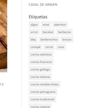
CASAL DE ARMÁN
Etiquetas
algas
aove
aperitivo
arroz
bacalao
barbacoa
bbq
berberechos
brasas
canapé
carne
caza
cocina atlántica
cocina francesa
cocina gallega
cocina italiana
a y
cocina mediterránea
cocina portuguesa
cocina tradicional
cocina vegana