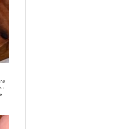
una
ra
te