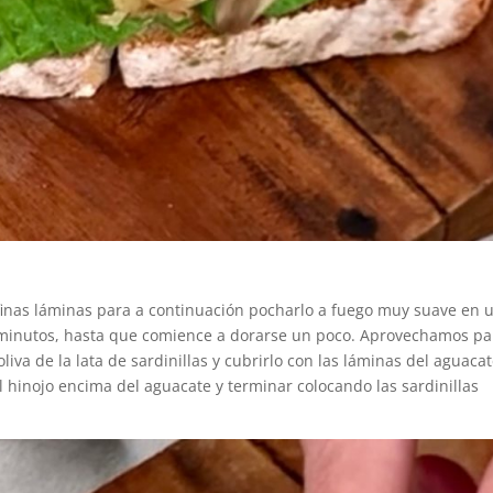
inas láminas para a continuación pocharlo a fuego muy suave en 
minutos, hasta que comience a dorarse un poco. Aprovechamos pa
oliva de la lata de sardinillas y cubrirlo con las láminas del aguaca
 hinojo encima del aguacate y terminar colocando las sardinillas