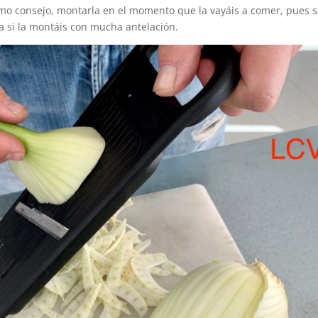
último consejo, montarla en el momento que la vayáis a comer, pues s
a si la montáis con mucha antelación.