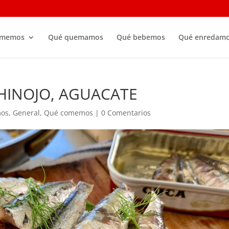
omemos
Qué quemamos
Qué bebemos
Qué enredam
 HINOJO, AGUACATE
os
,
General
,
Qué comemos
|
0 Comentarios