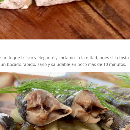
n toque fresco y elegante y cortamos a la mitad, pues si la tosta
 un bocado rápido, sano y saludable en poco más de 10 minutos.