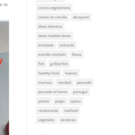
e os
cocina vegetariana
comer en coruña
desayuno
dieta atlantica
dieta mediterránea
ensalada
entrante
estrella michelin
fiesta
fish
grilled fish
healthy food
huevos
marisco
navidad
pescado
pescado al horno
portugal
postre
pulpo
queso
restaurante
seafood
vegetales
verduras