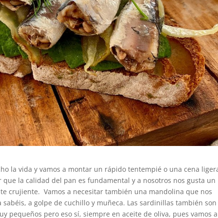
ho la vida y vamos a montar un rápido tentempié o una cena liger
r que la calidad del pan es fundamental y a nosotros nos gusta un
nte crujiente. Vamos a necesitar también una mandolina que nos
a sabéis, a golpe de cuchillo y muñeca. Las sardinillas también son
uy pequeños pero eso sí, siempre en aceite de oliva, pues vamos a