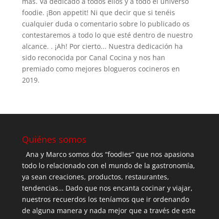
más. Va dedicado a todos ellos y a todo el universo
foodie. ¡Bon appetit! Ni que decir que si tenéis
cualquier duda o comentario sobre lo publicado os
contestaremos a todo lo que esté dentro de nuestro
alcance. . ¡Ah! Por cierto... Nuestra dedicación ha
sido reconocida por Canal Cocina y nos han
premiado como mejores blogueros cocineros en
2019.
Quiénes somos
Ana y Marco somos dos “foodies” que nos apasiona
todo lo relacionado con el mundo de la gastronomía,
ya sean creaciones, productos, restaurantes,
tendencias… Dado que nos encanta cocinar y viajar,
nuestros recuerdos los teníamos que ir ordenando
de alguna manera y nada mejor que a través de este