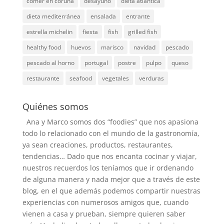
comer en coruña
desayuno
dieta atlantica
dieta mediterránea
ensalada
entrante
estrella michelin
fiesta
fish
grilled fish
healthy food
huevos
marisco
navidad
pescado
pescado al horno
portugal
postre
pulpo
queso
restaurante
seafood
vegetales
verduras
Quiénes somos
Ana y Marco somos dos “foodies” que nos apasiona
todo lo relacionado con el mundo de la gastronomía,
ya sean creaciones, productos, restaurantes,
tendencias… Dado que nos encanta cocinar y viajar,
nuestros recuerdos los teníamos que ir ordenando
de alguna manera y nada mejor que a través de este
blog, en el que además podemos compartir nuestras
experiencias con numerosos amigos que, cuando
vienen a casa y prueban, siempre quieren saber