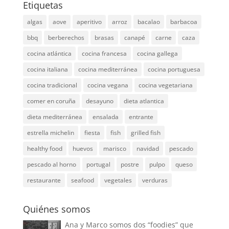
Etiquetas
algas
aove
aperitivo
arroz
bacalao
barbacoa
bbq
berberechos
brasas
canapé
carne
caza
cocina atlántica
cocina francesa
cocina gallega
cocina italiana
cocina mediterránea
cocina portuguesa
cocina tradicional
cocina vegana
cocina vegetariana
comer en coruña
desayuno
dieta atlantica
dieta mediterránea
ensalada
entrante
estrella michelin
fiesta
fish
grilled fish
healthy food
huevos
marisco
navidad
pescado
pescado al horno
portugal
postre
pulpo
queso
restaurante
seafood
vegetales
verduras
Quiénes somos
Ana y Marco somos dos “foodies” que