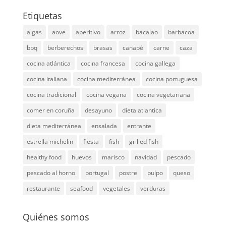
Etiquetas
algas
aove
aperitivo
arroz
bacalao
barbacoa
bbq
berberechos
brasas
canapé
carne
caza
cocina atlántica
cocina francesa
cocina gallega
cocina italiana
cocina mediterránea
cocina portuguesa
cocina tradicional
cocina vegana
cocina vegetariana
comer en coruña
desayuno
dieta atlantica
dieta mediterránea
ensalada
entrante
estrella michelin
fiesta
fish
grilled fish
healthy food
huevos
marisco
navidad
pescado
pescado al horno
portugal
postre
pulpo
queso
restaurante
seafood
vegetales
verduras
Quiénes somos