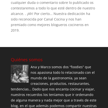
cualquier duda o comentario sobre lo publicado os
contestaremos a todo lo que esté dentro de nuestro
alcance. . ¡Ah! Por cierto... Nuestra dedicación ha
sido reconocida por Canal Cocina y nos han
premiado como mejores blogueros cocineros en
2019.
Quiénes somos
Ana y Marco somos dos “foodies” que
nos apasiona todo lo relacionado con el
mundo de la gastronomía, ya sean
creaciones, productos, restaurantes,
tendencias… Dado que nos encanta cocinar y viajar,
nuestros recuerdos los teníamos que ir ordenando
de alguna manera y nada mejor que a través de este
blog, en el que además podemos compartir nuestras