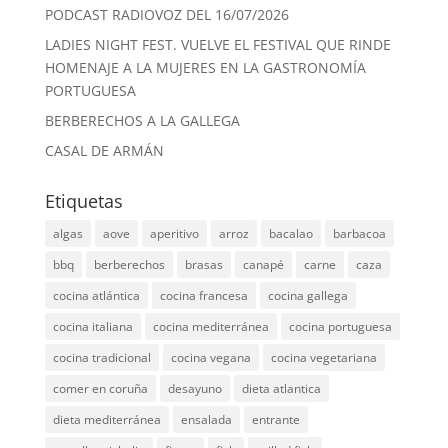
PODCAST RADIOVOZ DEL 16/07/2026
LADIES NIGHT FEST. VUELVE EL FESTIVAL QUE RINDE
HOMENAJE A LA MUJERES EN LA GASTRONOMÍA
PORTUGUESA
BERBERECHOS A LA GALLEGA
CASAL DE ARMÁN
Etiquetas
algas
aove
aperitivo
arroz
bacalao
barbacoa
bbq
berberechos
brasas
canapé
carne
caza
cocina atlántica
cocina francesa
cocina gallega
cocina italiana
cocina mediterránea
cocina portuguesa
cocina tradicional
cocina vegana
cocina vegetariana
comer en coruña
desayuno
dieta atlantica
dieta mediterránea
ensalada
entrante