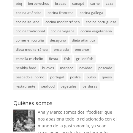
bbq
berberechos
brasas
canapé
carne
caza
cocina atlántica
cocina francesa
cocina gallega
cocina italiana
cocina mediterránea
cocina portuguesa
cocina tradicional
cocina vegana
cocina vegetariana
comer en coruña
desayuno
dieta atlantica
dieta mediterránea
ensalada
entrante
estrella michelin
fiesta
fish
grilled fish
healthy food
huevos
marisco
navidad
pescado
pescado al horno
portugal
postre
pulpo
queso
restaurante
seafood
vegetales
verduras
Quiénes somos
Ana y Marco somos dos “foodies” que
nos apasiona todo lo relacionado con el
mundo de la gastronomía, ya sean
creaciones, productos, restaurantes,