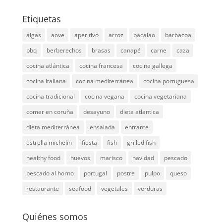
Etiquetas
algas
aove
aperitivo
arroz
bacalao
barbacoa
bbq
berberechos
brasas
canapé
carne
caza
cocina atlántica
cocina francesa
cocina gallega
cocina italiana
cocina mediterránea
cocina portuguesa
cocina tradicional
cocina vegana
cocina vegetariana
comer en coruña
desayuno
dieta atlantica
dieta mediterránea
ensalada
entrante
estrella michelin
fiesta
fish
grilled fish
healthy food
huevos
marisco
navidad
pescado
pescado al horno
portugal
postre
pulpo
queso
restaurante
seafood
vegetales
verduras
Quiénes somos