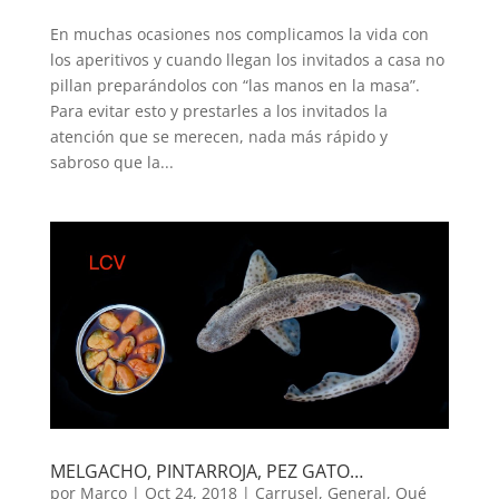
En muchas ocasiones nos complicamos la vida con
los aperitivos y cuando llegan los invitados a casa no
pillan preparándolos con “las manos en la masa”.
Para evitar esto y prestarles a los invitados la
atención que se merecen, nada más rápido y
sabroso que la...
MELGACHO, PINTARROJA, PEZ GATO…
por
Marco
|
Oct 24, 2018
|
Carrusel
,
General
,
Qué