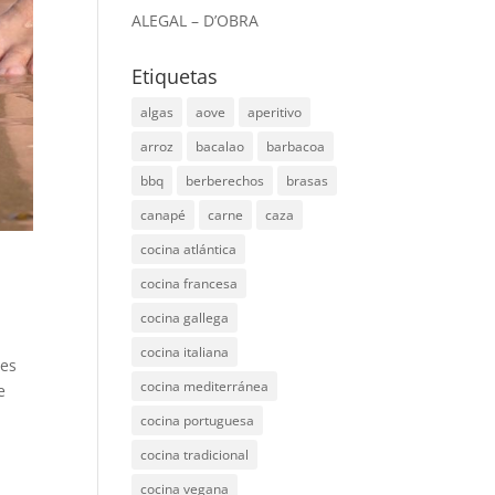
ALEGAL – D’OBRA
Etiquetas
algas
aove
aperitivo
arroz
bacalao
barbacoa
bbq
berberechos
brasas
canapé
carne
caza
cocina atlántica
cocina francesa
cocina gallega
cocina italiana
tes
cocina mediterránea
e
cocina portuguesa
cocina tradicional
cocina vegana