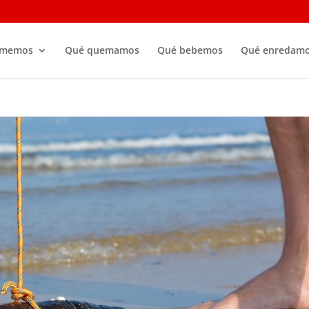
omemos
Qué quemamos
Qué bebemos
Qué enredam