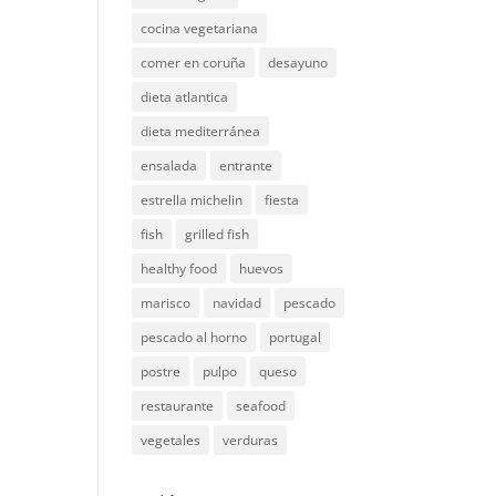
cocina vegetariana
comer en coruña
desayuno
dieta atlantica
dieta mediterránea
ensalada
entrante
estrella michelin
fiesta
fish
grilled fish
healthy food
huevos
marisco
navidad
pescado
pescado al horno
portugal
postre
pulpo
queso
restaurante
seafood
vegetales
verduras