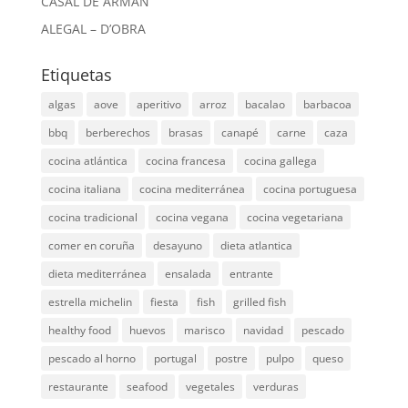
CASAL DE ARMÁN
ALEGAL – D’OBRA
Etiquetas
algas
aove
aperitivo
arroz
bacalao
barbacoa
bbq
berberechos
brasas
canapé
carne
caza
cocina atlántica
cocina francesa
cocina gallega
cocina italiana
cocina mediterránea
cocina portuguesa
cocina tradicional
cocina vegana
cocina vegetariana
comer en coruña
desayuno
dieta atlantica
dieta mediterránea
ensalada
entrante
estrella michelin
fiesta
fish
grilled fish
healthy food
huevos
marisco
navidad
pescado
pescado al horno
portugal
postre
pulpo
queso
restaurante
seafood
vegetales
verduras