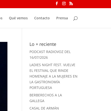
os
Qué vemos
Contacto
Prensa
Lo + reciente
PODCAST RADIOVOZ DEL
16/07/2026
LADIES NIGHT FEST. VUELVE
EL FESTIVAL QUE RINDE
HOMENAJE A LA MUJERES EN
LA GASTRONOMÍA
PORTUGUESA
BERBERECHOS A LA
GALLEGA
CASAL DE ARMÁN