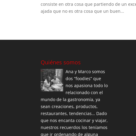
consiste en otra cosa que partiendo de un exce
ajada que no es otra cosa que un buen...
Quiénes somos
Ana y Marco somos
dos “foodies” que
nos apasiona todo lo
relacionado con el
mundo de la gastronomía, ya
sean creaciones, productos,
restaurantes, tendencias… Dado
que nos encanta cocinar y viajar,
nuestros recuerdos los teníamos
que ir ordenando de alguna