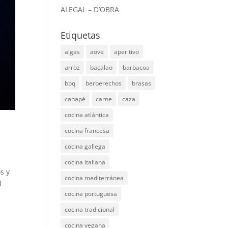
ALEGAL – D’OBRA
Etiquetas
algas
aove
aperitivo
arroz
bacalao
barbacoa
bbq
berberechos
brasas
canapé
carne
caza
cocina atlántica
cocina francesa
cocina gallega
cocina italiana
s y
cocina mediterránea
l
cocina portuguesa
cocina tradicional
cocina vegana