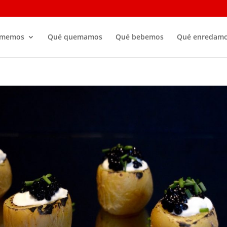
omemos
Qué quemamos
Qué bebemos
Qué enredam