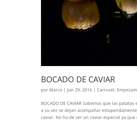
BOCADO DE CAVIAR
por
Marco
|
Jun 29, 2016
|
Carrusel
,
Empezam
BOCADO DE CAVIAR Sabemos que las patatas e
a su vez se dejan acompañar estupendamente.
caviar. No ha de ser un caviar especial ya que e