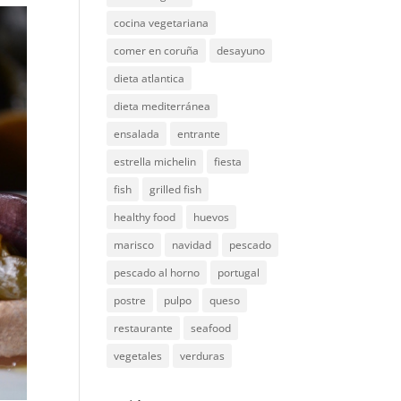
cocina vegetariana
comer en coruña
desayuno
dieta atlantica
dieta mediterránea
ensalada
entrante
estrella michelin
fiesta
fish
grilled fish
healthy food
huevos
marisco
navidad
pescado
pescado al horno
portugal
postre
pulpo
queso
restaurante
seafood
vegetales
verduras