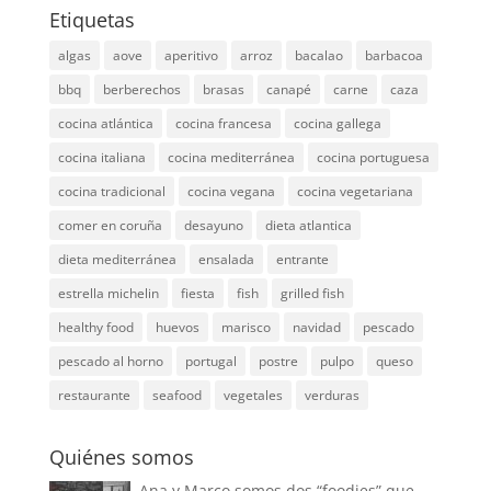
Etiquetas
algas
aove
aperitivo
arroz
bacalao
barbacoa
bbq
berberechos
brasas
canapé
carne
caza
cocina atlántica
cocina francesa
cocina gallega
cocina italiana
cocina mediterránea
cocina portuguesa
cocina tradicional
cocina vegana
cocina vegetariana
comer en coruña
desayuno
dieta atlantica
dieta mediterránea
ensalada
entrante
estrella michelin
fiesta
fish
grilled fish
healthy food
huevos
marisco
navidad
pescado
pescado al horno
portugal
postre
pulpo
queso
restaurante
seafood
vegetales
verduras
Quiénes somos
Ana y Marco somos dos “foodies” que