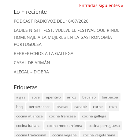
Entradas siguientes »
Lo + reciente
PODCAST RADIOVOZ DEL 16/07/2026
LADIES NIGHT FEST. VUELVE EL FESTIVAL QUE RINDE
HOMENAJE A LA MUJERES EN LA GASTRONOMÍA
PORTUGUESA
BERBERECHOS A LA GALLEGA
CASAL DE ARMÁN
ALEGAL – D’OBRA
Etiquetas
algas
aove
aperitivo
arroz
bacalao
barbacoa
bbq
berberechos
brasas
canapé
carne
caza
cocina atlántica
cocina francesa
cocina gallega
cocina italiana
cocina mediterránea
cocina portuguesa
cocina tradicional
cocina vegana
cocina vegetariana