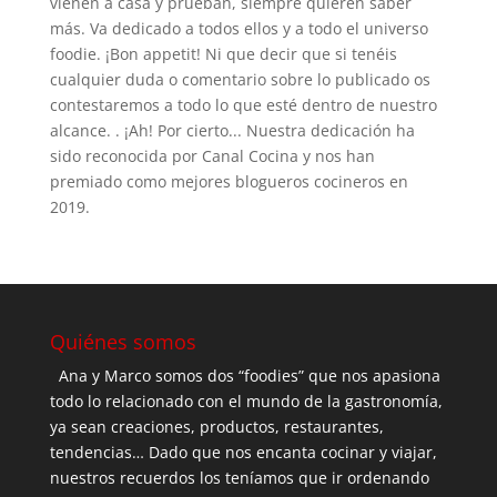
vienen a casa y prueban, siempre quieren saber
más. Va dedicado a todos ellos y a todo el universo
foodie. ¡Bon appetit! Ni que decir que si tenéis
cualquier duda o comentario sobre lo publicado os
contestaremos a todo lo que esté dentro de nuestro
alcance. . ¡Ah! Por cierto... Nuestra dedicación ha
sido reconocida por Canal Cocina y nos han
premiado como mejores blogueros cocineros en
2019.
Quiénes somos
Ana y Marco somos dos “foodies” que nos apasiona
todo lo relacionado con el mundo de la gastronomía,
ya sean creaciones, productos, restaurantes,
tendencias… Dado que nos encanta cocinar y viajar,
nuestros recuerdos los teníamos que ir ordenando