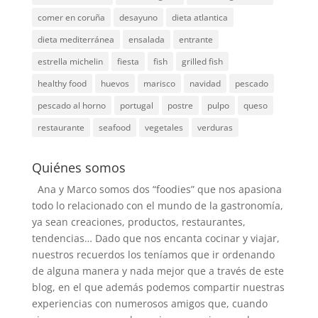
comer en coruña
desayuno
dieta atlantica
dieta mediterránea
ensalada
entrante
estrella michelin
fiesta
fish
grilled fish
healthy food
huevos
marisco
navidad
pescado
pescado al horno
portugal
postre
pulpo
queso
restaurante
seafood
vegetales
verduras
Quiénes somos
Ana y Marco somos dos “foodies” que nos apasiona
todo lo relacionado con el mundo de la gastronomía,
ya sean creaciones, productos, restaurantes,
tendencias… Dado que nos encanta cocinar y viajar,
nuestros recuerdos los teníamos que ir ordenando
de alguna manera y nada mejor que a través de este
blog, en el que además podemos compartir nuestras
experiencias con numerosos amigos que, cuando