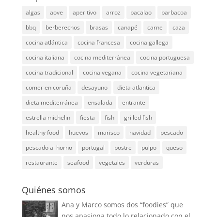
algas
aove
aperitivo
arroz
bacalao
barbacoa
bbq
berberechos
brasas
canapé
carne
caza
cocina atlántica
cocina francesa
cocina gallega
cocina italiana
cocina mediterránea
cocina portuguesa
cocina tradicional
cocina vegana
cocina vegetariana
comer en coruña
desayuno
dieta atlantica
dieta mediterránea
ensalada
entrante
estrella michelin
fiesta
fish
grilled fish
healthy food
huevos
marisco
navidad
pescado
pescado al horno
portugal
postre
pulpo
queso
restaurante
seafood
vegetales
verduras
Quiénes somos
Ana y Marco somos dos “foodies” que
nos apasiona todo lo relacionado con el