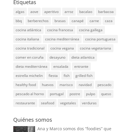
Etiquetas
algas
aove
aperitivo
arroz
bacalao
barbacoa
bbq
berberechos
brasas
canapé
carne
caza
cocina atlántica
cocina francesa
cocina gallega
cocina italiana
cocina mediterránea
cocina portuguesa
cocina tradicional
cocina vegana
cocina vegetariana
comer en coruña
desayuno
dieta atlantica
dieta mediterránea
ensalada
entrante
estrella michelin
fiesta
fish
grilled fish
healthy food
huevos
marisco
navidad
pescado
pescado al horno
portugal
postre
pulpo
queso
restaurante
seafood
vegetales
verduras
Quiénes somos
Ana y Marco somos dos “foodies” que